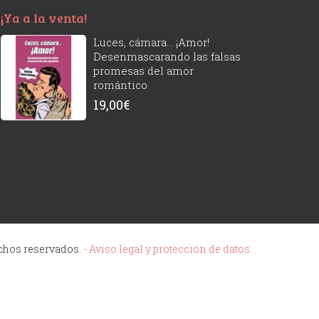
¡Ya a la venta!
Luces, cámara... ¡Amor!
Desenmascarando las falsas
promesas del amor
romántico
19,00
€
echos reservados.
- Aviso legal y protección de datos