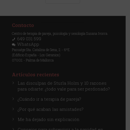
Contacto
Centro de terapia de pareja, psicología y sexología Susana Ivorra.
649 031 599
WhatsApp
Passatge Sta. Catalina de Sena, 2 - 6ºE
(Edificio España - Los Geranios)
07002 - Palma de Mallorca
Artículos recientes
Las disculpas de Sturla Holm y 10 razones
para odiarte: ¿todo vale para ser perdonado?
¿Cuándo ir a terapia de pareja?
¿Por qué acaban las amistades?
Me ha dejado sin explicación
Consejos para sobrevivir a la navidad en