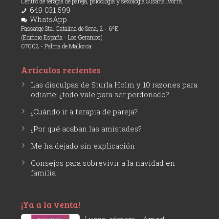
Centro de terapia de pareja, psicología y sexología Susana Ivorra.
649 031 599
WhatsApp
Passatge Sta. Catalina de Sena, 2 - 6ºE
(Edificio España - Los Geranios)
07002 - Palma de Mallorca
Artículos recientes
Las disculpas de Sturla Holm y 10 razones para
odiarte: ¿todo vale para ser perdonado?
¿Cuándo ir a terapia de pareja?
¿Por qué acaban las amistades?
Me ha dejado sin explicación
Consejos para sobrevivir a la navidad en
familia
¡Ya a la venta!
Luces, cámara... ¡Amor!