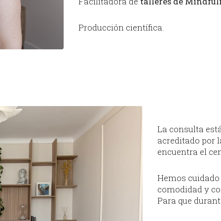
Facilitadora de
talleres de Mindfuln
Producción científica.
La consulta está
acreditado por la
encuentra el cen
Hemos cuidado al
comodidad y con
Para que durante 