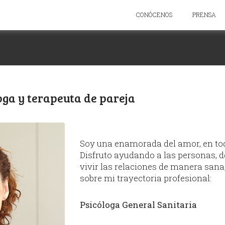
CONÓCENOS
PRENSA
×
Suscríbete
Suscríbete para estar al día de las
novedades y recibir contenido
oga y terapeuta de pareja
exclusivo para suscriptores.
Nombre
Soy una enamorada del amor, en tod
Disfruto ayudando a las personas, de
vivir las relaciones de manera sana,
Email
sobre mi trayectoria profesional:
Psicóloga General Sanitaria
He leído y acepto la
política de privacidad