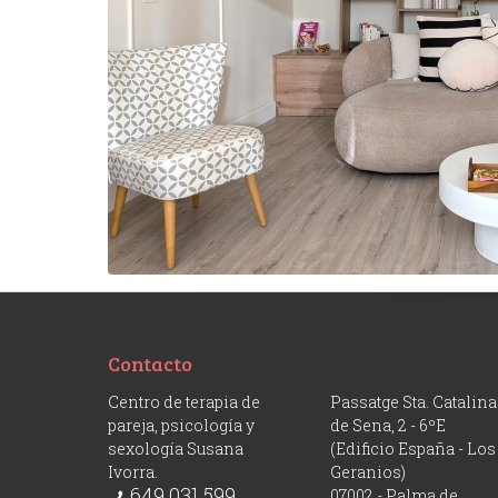
Contacto
Centro de terapia de
Passatge Sta. Catalina
pareja, psicología y
de Sena, 2 - 6ºE
sexología Susana
(Edificio España - Los
Ivorra.
Geranios)
649 031 599
07002 - Palma de