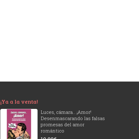
¡Ya a la venta!
Luces, cámara... ¡Amor!
Desenmascarando las falsas
promesas del amor
romántico