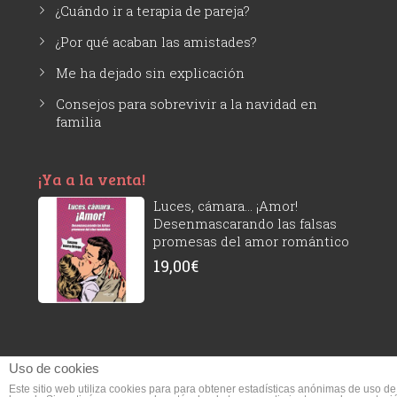
¿Cuándo ir a terapia de pareja?
¿Por qué acaban las amistades?
Me ha dejado sin explicación
Consejos para sobrevivir a la navidad en
familia
¡Ya a la venta!
Luces, cámara... ¡Amor!
Desenmascarando las falsas
promesas del amor romántico
19,00
€
Uso de cookies
Este sitio web utiliza cookies para para obtener estadísticas anónimas de uso de
Susana Ivorra © 2026 - Todos los derechos reservados.
- Aviso legal y