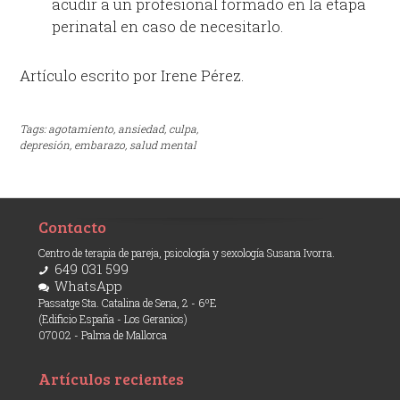
acudir a un profesional formado en la etapa
perinatal en caso de necesitarlo.
Artículo escrito por Irene Pérez.
Tags:
agotamiento,
ansiedad,
culpa,
depresión,
embarazo,
salud mental
Contacto
Centro de terapia de pareja, psicología y sexología Susana Ivorra.
649 031 599
WhatsApp
Passatge Sta. Catalina de Sena, 2 - 6ºE
(Edificio España - Los Geranios)
07002 - Palma de Mallorca
Artículos recientes