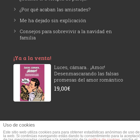
¿Por qué acaban las amistades?
Me ha dejado sin explicación
Consejos para sobrevivir a la navidad en
familia
¡Ya a la venta!
Luces, cámara... ¡Amor!
Desenmascarando las falsas
promesas del amor romántico
19,00
€
Uso de cookies
Este sitio web utiliza cookies para para obtener estadísticas anónimas de uso de
Susana Ivorra © 2026 - Todos los derechos reservados.
- Aviso legal y
la web. Si continúas navegando estás dando tu consentimiento para la aceptaci
de las mencionadas cookies y la aceptación de la
política de cookies
, pincha el