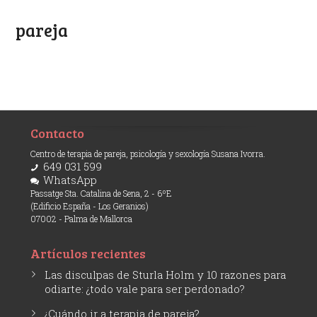
pareja
Contacto
Centro de terapia de pareja, psicología y sexología Susana Ivorra.
649 031 599
WhatsApp
Passatge Sta. Catalina de Sena, 2 - 6ºE
(Edificio España - Los Geranios)
07002 - Palma de Mallorca
Artículos recientes
Las disculpas de Sturla Holm y 10 razones para
odiarte: ¿todo vale para ser perdonado?
¿Cuándo ir a terapia de pareja?