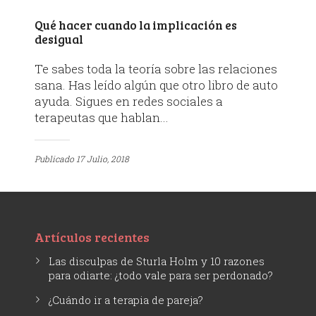
Qué hacer cuando la implicación es
desigual
Te sabes toda la teoría sobre las relaciones
sana. Has leído algún que otro libro de auto
ayuda. Sigues en redes sociales a
terapeutas que hablan...
Publicado
17 Julio, 2018
Artículos recientes
Las disculpas de Sturla Holm y 10 razones
para odiarte: ¿todo vale para ser perdonado?
¿Cuándo ir a terapia de pareja?