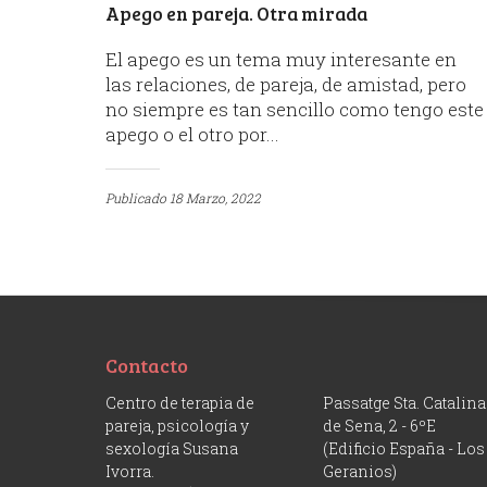
Apego en pareja. Otra mirada
El apego es un tema muy interesante en
las relaciones, de pareja, de amistad, pero
no siempre es tan sencillo como tengo este
apego o el otro por...
Publicado
18 Marzo, 2022
Contacto
Centro de terapia de
Passatge Sta. Catalina
pareja, psicología y
de Sena, 2 - 6ºE
sexología Susana
(Edificio España - Los
Ivorra.
Geranios)