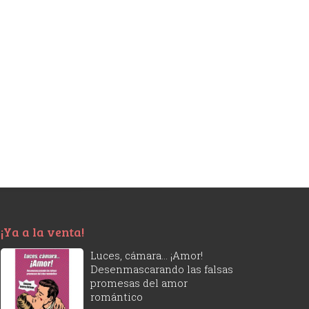
¡Ya a la venta!
Luces, cámara... ¡Amor!
Desenmascarando las falsas
promesas del amor
romántico