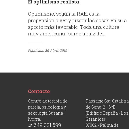
El optimismo realista
Optimismo, según la RAE, es la
propensión a ver y juzgar las cosas en su a
specto más favorable. Toda una cultura -
muy americana- surge a raíz de...
Publicado
26 Abril, 2016
Contacto
Centro de terapia de
Passatge Sta. Catalina
pareja, psicología y
de Sena, 2 - 6ºE
sexología Susana
(Edificio España - Los
Ivorra.
Geranios)
649 031 599
07002 - Palma de