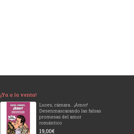
¡Ya a la venta!
Luces, cámara... ¡Amor!
Desenmascarando las falsas
promesas del amor
romántico
19,00
€