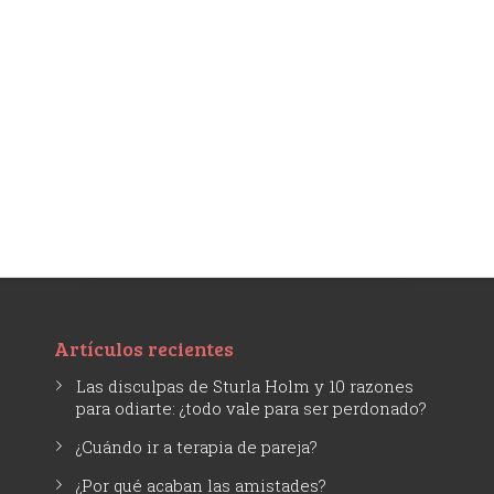
Artículos recientes
Las disculpas de Sturla Holm y 10 razones
para odiarte: ¿todo vale para ser perdonado?
¿Cuándo ir a terapia de pareja?
¿Por qué acaban las amistades?