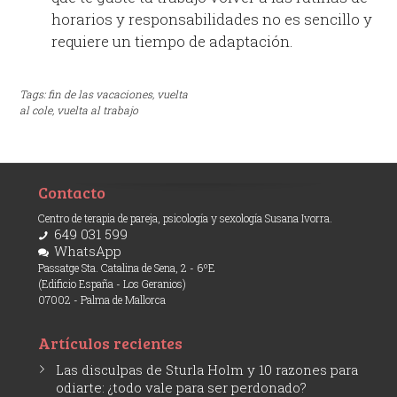
horarios y responsabilidades no es sencillo y
requiere un tiempo de adaptación.
Tags:
fin de las vacaciones,
vuelta
al cole,
vuelta al trabajo
Contacto
Centro de terapia de pareja, psicología y sexología Susana Ivorra.
649 031 599
WhatsApp
Passatge Sta. Catalina de Sena, 2 - 6ºE
(Edificio España - Los Geranios)
07002 - Palma de Mallorca
Artículos recientes
Las disculpas de Sturla Holm y 10 razones para
odiarte: ¿todo vale para ser perdonado?