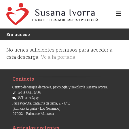
Sin acceso
No tienes suficientes permisos para acceder a
esta descarga.
Ve a la portada
Contacto
Centro de terapia de pareja, psicología y sexología Susana Ivorra.
649 031 599
WhatsApp
Passatge Sta. Catalina de Sena, 2 - 6ºE
(Edificio España - Los Geranios)
07002 - Palma de Mallorca
Artículos recientes