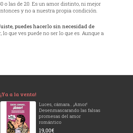
 o las de 20. Es un amor distinto, ni mejor
entonces y no a nuestra propia condición.
fuiste, puedes hacerlo sin necesidad de
, lo que ves puede no ser lo que es. Aunque a
¡Ya a la venta!
Luces, cámara... ¡Amor!
Desenmascarando las falsas
promesas del amor
romántico
19,00
€