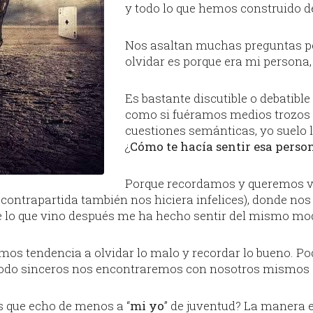
y todo lo que hemos construido d
Nos asaltan muchas preguntas per
olvidar es porque era mi persona
Es bastante discutible o debatible
como si fuéramos medios trozos 
cuestiones semánticas, yo suelo 
¿
Cómo te hacía sentir esa perso
Porque recordamos y queremos vo
contrapartida también nos hiciera infelices), donde nos
de lo que vino después me ha hecho sentir del mismo m
mos tendencia a olvidar lo malo y recordar lo bueno. Po
 todo sinceros nos encontraremos con nosotros mismos e
s que echo de menos a “
mi yo
” de juventud? La manera e