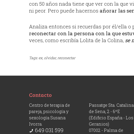
con 50 años nada tiene que ver con la que vi
ni peor. Pero puede hacernos
añorar las se
Analiza entonces si recuerdas por él/ella o 
reconectar con la persona con la que estu
veces, como escribía Lolita de la Colina,
se 
Tags:
ex,
olvidar,
reconectar
Contacto
Centro de terapia de
Passatge Sta. Catalina
pareja, psicología y
de Sena, 2 - 6ºE
sexología Susana
(Edificio España - Los
Ivorra.
Geranios)
649 031 599
07002 - Palma de