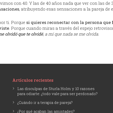
vimos con 40. Y las de 40 años nada que ver con las de 30
nsaciones
, atribuyendo esas sensaciones a la pareja de 
por ti. Porque
si quieres reconectar con la persona que 
viste
. Porque cuando miras a través del espejo retrovisor
me olvidó que te olvidé
, a mí que nada se me olvida.
Artículos recientes
Las disculpas de Sturla Holm y 10 razones
para odiarte: ¿todo vale para ser perdonado?
¿Cuándo ir a terapia de pareja?
¿Por qué acaban las amistades?