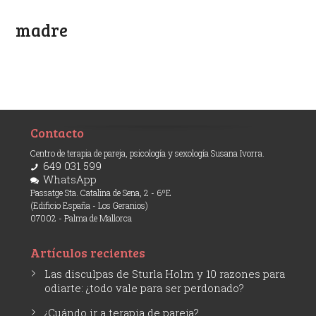
madre
Contacto
Centro de terapia de pareja, psicología y sexología Susana Ivorra.
649 031 599
WhatsApp
Passatge Sta. Catalina de Sena, 2 - 6ºE
(Edificio España - Los Geranios)
07002 - Palma de Mallorca
Artículos recientes
Las disculpas de Sturla Holm y 10 razones para
odiarte: ¿todo vale para ser perdonado?
¿Cuándo ir a terapia de pareja?