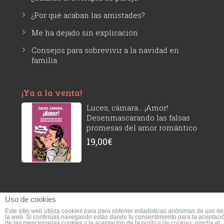
¿Por qué acaban las amistades?
Me ha dejado sin explicación
Consejos para sobrevivir a la navidad en
familia
¡Ya a la venta!
Luces, cámara... ¡Amor!
Desenmascarando las falsas
promesas del amor romántico
19,00
€
Uso de cookies
Este sitio web utiliza cookies para para obtener estadísticas anónimas de uso de
Susana Ivorra © 2026 - Todos los derechos reservados.
- Aviso legal y
la web. Si continúas navegando estás dando tu consentimiento para la aceptaci
de las mencionadas cookies y la aceptación de la
política de cookies
, pincha el