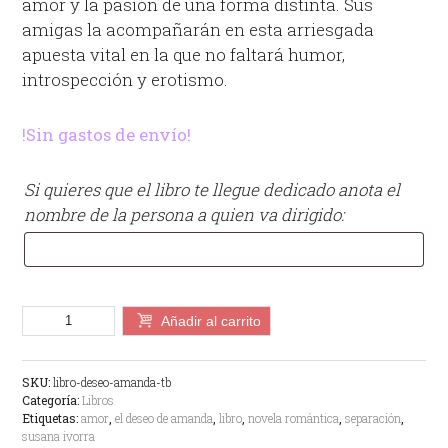
amor y la pasión de una forma distinta. Sus
amigas la acompañarán en esta arriesgada
apuesta vital en la que no faltará humor,
introspección y erotismo.
!Sin gastos de envío!
Si quieres que el libro te llegue dedicado anota el
nombre de la persona a quien va dirigido:
El
Añadir al carrito
deseo
de
Amanda
(tapa
blanda)
SKU:
libro-deseo-amanda-tb
cantidad
Categoría:
Libros
Etiquetas:
amor
,
el deseo de amanda
,
libro
,
novela romántica
,
separación
,
susana ivorra