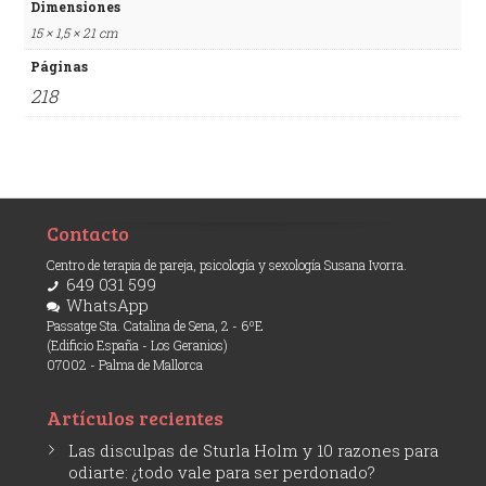
Dimensiones
15 × 1,5 × 21 cm
Páginas
218
Contacto
Centro de terapia de pareja, psicología y sexología Susana Ivorra.
649 031 599
WhatsApp
Passatge Sta. Catalina de Sena, 2 - 6ºE
(Edificio España - Los Geranios)
07002 - Palma de Mallorca
Artículos recientes
Las disculpas de Sturla Holm y 10 razones para
odiarte: ¿todo vale para ser perdonado?