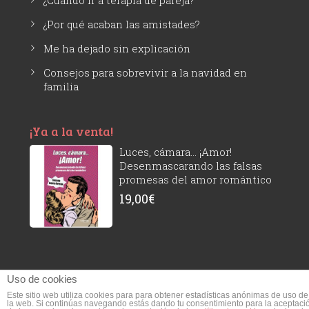
¿Cuándo ir a terapia de pareja?
¿Por qué acaban las amistades?
Me ha dejado sin explicación
Consejos para sobrevivir a la navidad en
familia
¡Ya a la venta!
Luces, cámara... ¡Amor!
Desenmascarando las falsas
promesas del amor romántico
19,00
€
Uso de cookies
Este sitio web utiliza cookies para para obtener estadísticas anónimas de uso de
Susana Ivorra © 2026 - Todos los derechos reservados.
- Aviso legal y
la web. Si continúas navegando estás dando tu consentimiento para la aceptaci