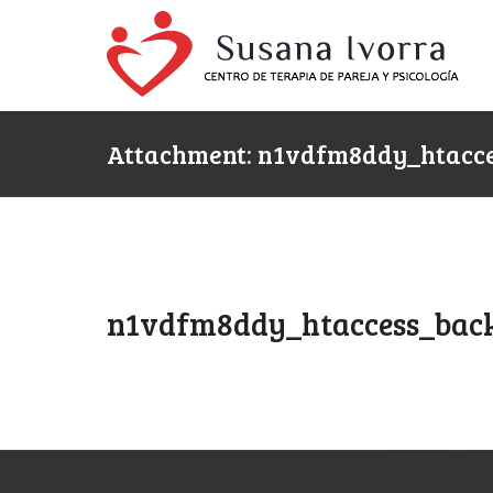
Attachment: n1vdfm8ddy_htacc
n1vdfm8ddy_htaccess_bac