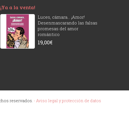
¡Ya a la venta!
Luces, cámara... ¡Amor!
Desenmascarando las falsas
promesas del amor
romántico
19,00
€
echos reservados.
- Aviso legal y protección de datos