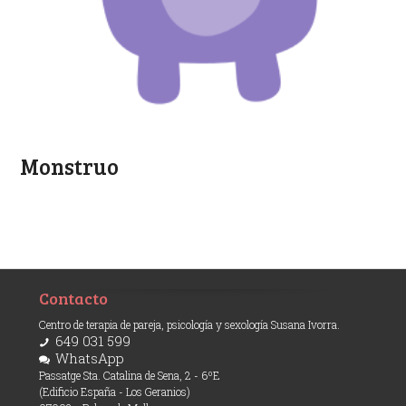
Monstruo
Contacto
Centro de terapia de pareja, psicología y sexología Susana Ivorra.
649 031 599
WhatsApp
Passatge Sta. Catalina de Sena, 2 - 6ºE
(Edificio España - Los Geranios)