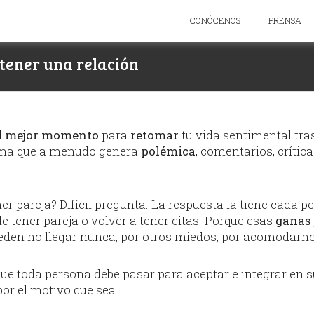
CONÓCENOS
PRENSA
tener una relación
l
mejor momento
para
retomar
tu vida sentimental tr
 tema que a menudo genera
polémica
, comentarios, crític
er pareja? Difícil pregunta. La respuesta la tiene cada 
e tener pareja o volver a tener citas. Porque esas
ganas
eden no llegar nunca, por otros miedos, por acomodarno
que toda persona debe pasar para aceptar e integrar en s
por el motivo que sea.