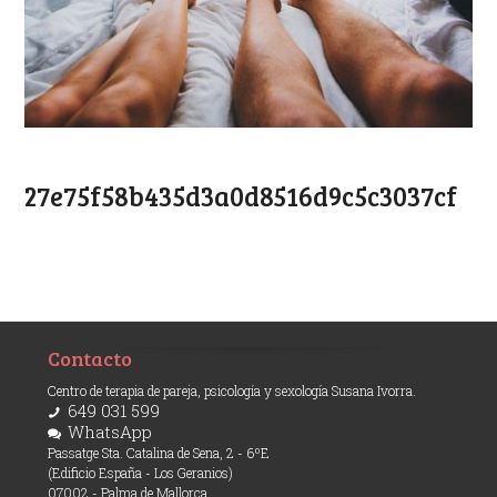
27e75f58b435d3a0d8516d9c5c3037cf
Contacto
Centro de terapia de pareja, psicología y sexología Susana Ivorra.
649 031 599
WhatsApp
Passatge Sta. Catalina de Sena, 2 - 6ºE
(Edificio España - Los Geranios)
07002 - Palma de Mallorca