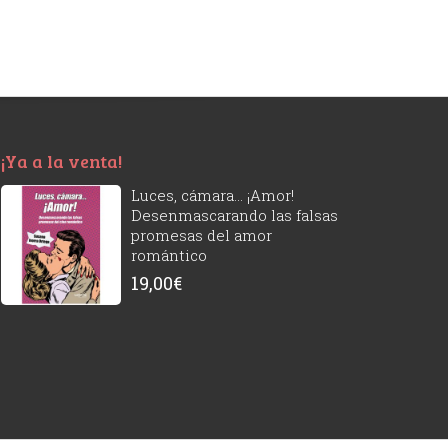
¡Ya a la venta!
Luces, cámara... ¡Amor!
Desenmascarando las falsas
promesas del amor
romántico
19,00
€