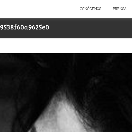
CONÓCENOS
PRENSA
89538f60a9625e0