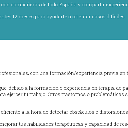
r con compañeras de toda España y compartir experienc
ntes 12 meses para ayudarte a orientar casos difíciles.
profesionales, con una formación/experiencia previa en t
ue, debido a la formación o experiencia en terapia de p
ara ejercer tu trabajo. Otros trastornos o problemáticas
eficiente a la hora de detectar obstáculos o distorsiones
 mejorar tus habilidades terapéuticas y capacidad de re