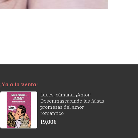
¡Ya a la venta!
Luces, cámara... ¡Amor!
Desenmascarando las falsas
promesas del amor
romántico
19,00
€