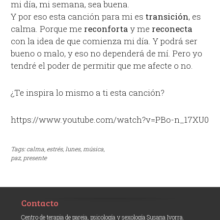
mi día, mi semana, sea buena.
Y por eso esta canción para mi es
transición
, es
calma. Porque me
reconforta
y me
reconecta
con la idea de que comienza mi día. Y podrá ser
bueno o malo, y eso no dependerá de mí. Pero yo
tendré el poder de permitir que me afecte o no.
¿Te inspira lo mismo a ti esta canción?
https://www.youtube.com/watch?v=PBo-n_17XU0
Tags:
calma,
estrés,
lunes,
música,
paz,
presente
Contacto
Centro de terapia de pareja, psicología y sexología Susana Ivorra.