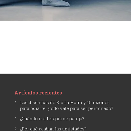
Artículos recientes
Las disculpas de Sturla Holm y 10 razones
para odiarte: ¿todo vale para ser perdonado?
¿Cuándo ir a terapia de pareja?
¿Por qué acaban las amistades?