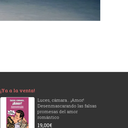
¡Ya a la venta!
Luces, cámara... ¡Amor!
Desenmascarando las falsas
promesas del amor
romántico
19,00
€