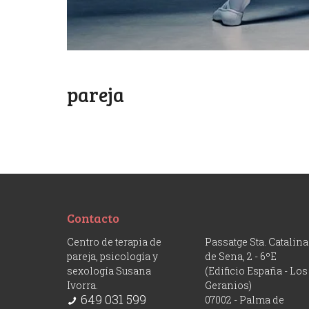
pareja
Contacto
Centro de terapia de
Passatge Sta. Catalina
pareja, psicología y
de Sena, 2 - 6ºE
sexología Susana
(Edificio España - Los
Ivorra.
Geranios)
649 031 599
07002 - Palma de