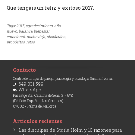
Que tengáis un feliz y exitoso 2017.
Tags:
2017,
agradecimiento,
año
nuevo,
balance,
bienestar
emocional,
nochevieja,
obstáculos,
propósitos,
retos
Contacto
Centro de terapia de pareja, psicología y sexología Susana Ivorra.
649 031 599
WhatsApp
Passatge Sta. Catalina de Sena, 2 - 6ºE
(Edificio España - Los Geranios)
07002 - Palma de Mallorca
Artículos recientes
Las disculpas de Sturla Holm y 10 razones para