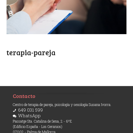
terapia-pareja
Contacto
Centro de terapia de pareja, psicología y sexología Susana Ivorra.
649 031 599
WhatsApp
Passatge Sta. Catalina de Sena, 2 - 6ºE
(Edificio España - Los Geranios)
07002 - Palma de Mallorca