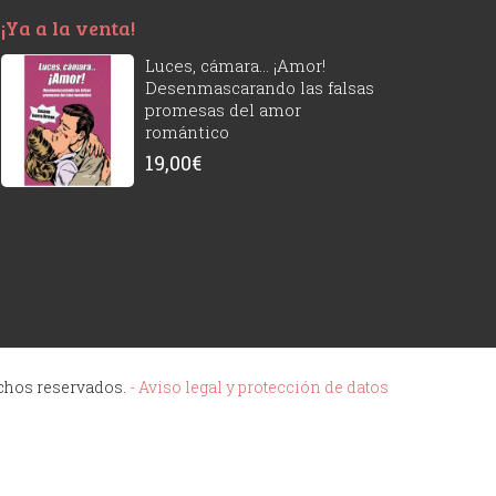
¡Ya a la venta!
Luces, cámara... ¡Amor!
Desenmascarando las falsas
promesas del amor
romántico
19,00
€
echos reservados.
- Aviso legal y protección de datos