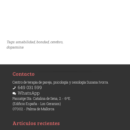
Tags:
amabilidad,
bondad,
cerebro,
dopamina
Contacto
Centro de terapia de pareja, psicología y sexología Susana Ivorra.
649 031 599
WhatsApp
Passatge Sta. Catalina de Sena, 2 - 6ºE
(Edificio España - Los Geranios)
07002 - Palma de Mallorca
Artículos recientes