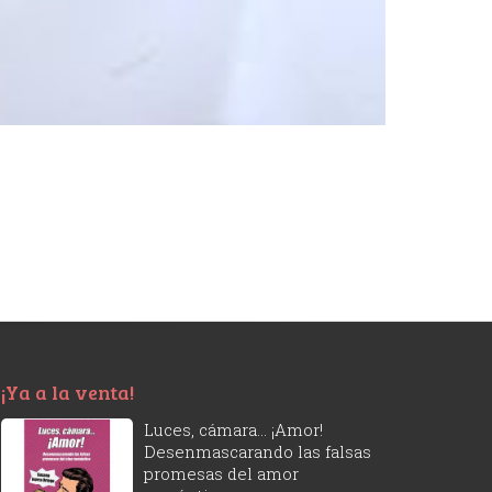
¡Ya a la venta!
Luces, cámara... ¡Amor!
Desenmascarando las falsas
promesas del amor