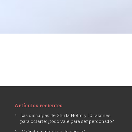
Artículos recientes
Las disculpas de Sturla Holm y 10 razones
para odiarte: ¿todo vale para ser perdonado?
¿Cuándo ir a terapia de pareja?