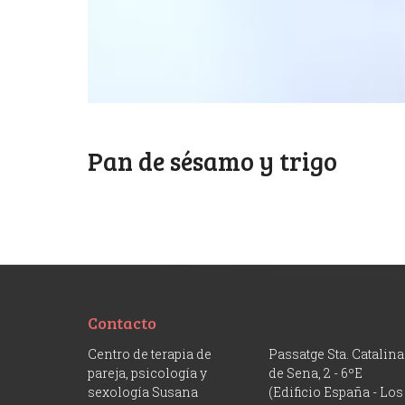
Pan de sésamo y trigo
Contacto
Centro de terapia de
Passatge Sta. Catalina
pareja, psicología y
de Sena, 2 - 6ºE
sexología Susana
(Edificio España - Los